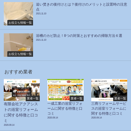
追い焚きの後付けとは？後付けのメリットと設置時の注意
点
2021.11.10
お役立ち情報一覧
浴槽のカビ防止！8つの対策とおすすめの掃除方法６選
2021.11.10
お役立ち情報一覧
おすすめ業者
業者一覧
業者一覧
業者一覧
一成工業の浴室リフォ
三商リフォームサービ
有限会社アクアシス
ームに関する特徴と口
スの浴室リフォームに
トの浴室リフォーム
コミ
関する特徴と口コミ
に関する特徴と口コ
2020.09.14
2020.09.14
ミ
2020.09.14