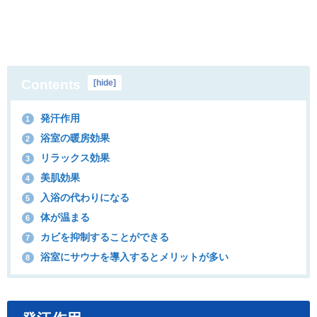
Contents
[
hide
]
発汗作用
1
浴室の暖房効果
2
リラックス効果
3
美肌効果
4
入浴の代わりになる
5
体が温まる
6
カビを抑制することができる
7
浴室にサウナを導入するとメリットが多い
8