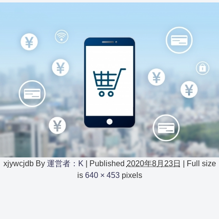
xjywcjdb
By
運営者：K
|
Published
2020年8月23日
|
Full size
is
640 × 453
pixels