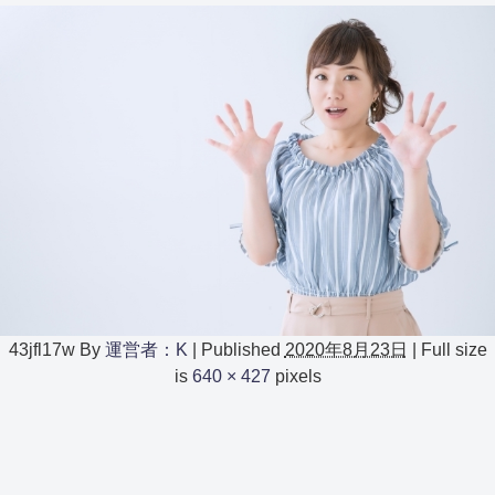
43jfl17w
By
運営者：K
|
Published
2020年8月23日
|
Full size
is
640 × 427
pixels