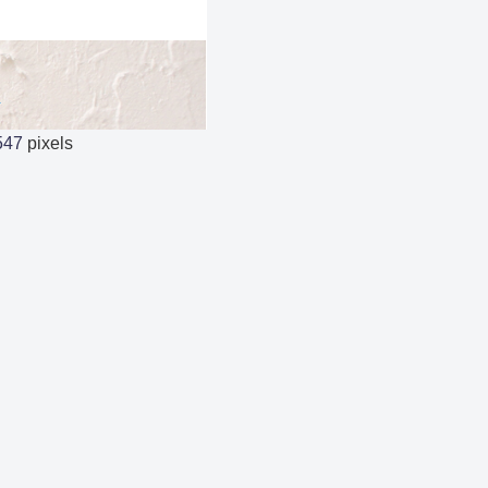
547
pixels