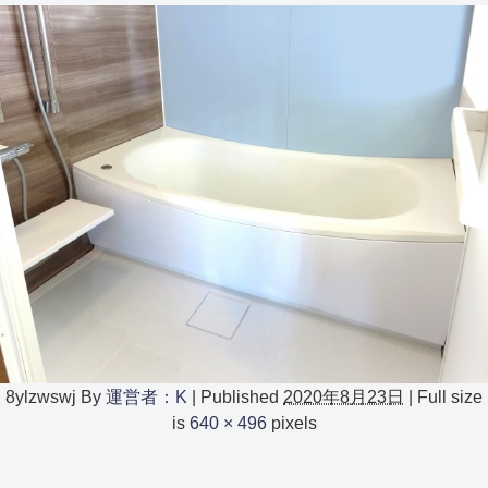
8ylzwswj
By
運営者：K
|
Published
2020年8月23日
|
Full size
is
640 × 496
pixels