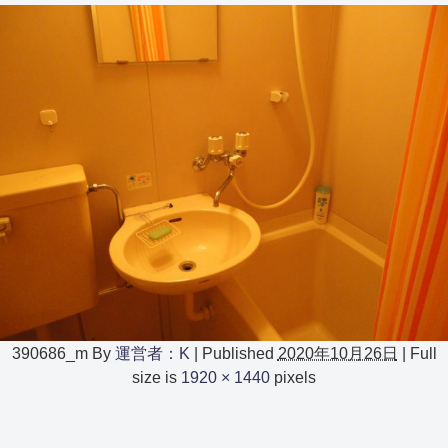
390686_m
By
運営者：K
|
Published
2020年10月26日
|
Full
size is
1920 × 1440
pixels