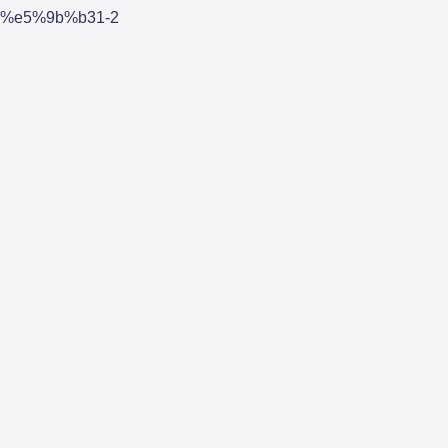
%e5%9b%b31-2