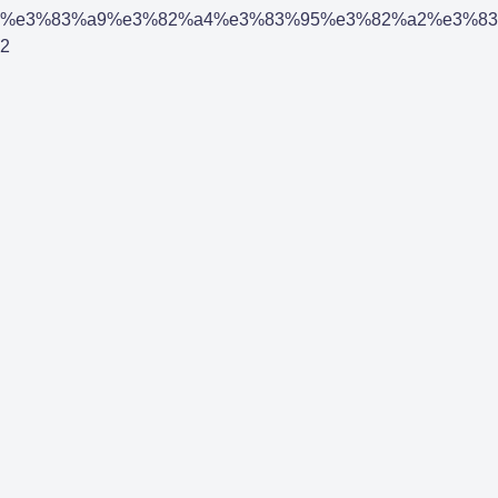
%e3%83%a9%e3%82%a4%e3%83%95%e3%82%a2%e3%83
2